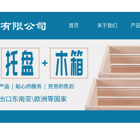
首页
关于我们
产
出口木
国内木
木
熏蒸出
军