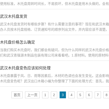
使用标准，木托盘周转时间长，不易损坏，但木托盘是用木头做的，会有潮
武汉木托盘发货
武汉木托盘发货时有哪些步骤？有什么需要注意的事项？现在和武汉木箱
办人员按木托盘规格、订货通知号的顺序列出文件，并内容应该不清楚。立
木托盘价格怎么确定
当我们购买木托盘时，我们都会有疑问，但为什么同样的武汉木托盘价格
们和武汉青锴源木制品包装有限公司来看看吧。1.原材料。使用的原材料
武汉木托盘变色应该如何处理
木托盘暴露于风、日、雨等因素后，木材的色调也会发生变化。这会影响
木托盘变色呢？武汉出口木箱小编为你整理了下面的处理方式：首先，我们
首页
上一页
1
2
3
4
5
6
7
8