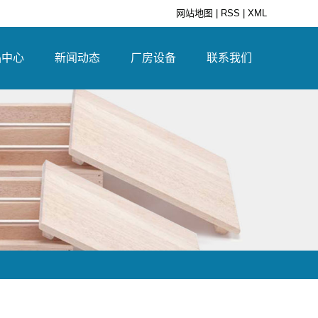
网站地图
|
RSS
|
XML
品中心
新闻动态
厂房设备
联系我们
制包装箱
公司新闻
青锴源厂房
联系方式
制包装箱
行业资讯
青锴源设备
服务承诺
托盘
解决方案
招贤纳士
制品
口木板箱
用箱