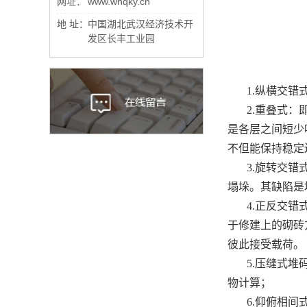
网址：
www.whqky.cn
地 址：
中国湖北武汉经济技术开
发区长丰工业园
1.纵横交
2.重叠式
是各层之间短少
不但能保持稳定
3.旋转交
塌垛。其缺陷是
4.正反交
于修建上的砌砖
彼此接受载荷。
5.压缝式
物计算；
6.仰俯相