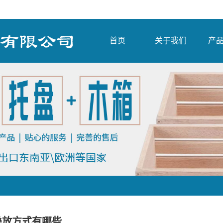
首页
关于我们
产
出口木
国内木
木
熏蒸出
军
叠放方式有哪些