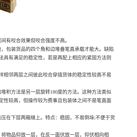
层间有咬合效果但咬合强度不高。
快，包装货品的四个角和边堆叠笔直承载才能大。缺陷
法具有满足的稳定性，若是再配上相应的紧固方法则
，这样相邻两层之间彼此咬合穿插货体的稳定性较高不易
的堆积方法是另一层旋转180度的方法。这种方法类似
定性较高，但操作较为费事且包装体之间不是笔直面
装压在下层两箱缝上。特点：稳固，不易倒垛;不便于货
，将物品仰放一层，在反一面伏放一层，仰伏相向相