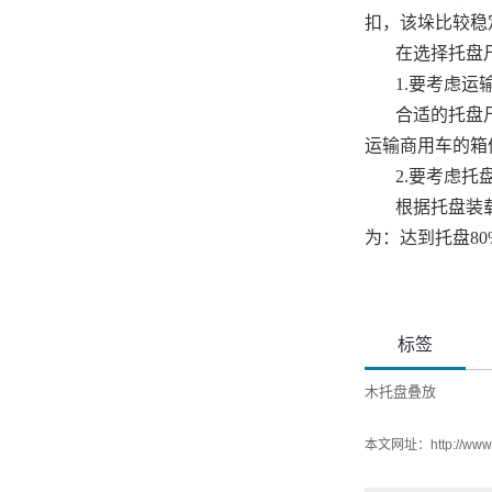
扣，该垛比较稳
在选择托盘
1.要考虑
合适的托盘
运输商用车的箱
2.要考虑
根据托盘装
为：达到托盘8
标签
木托盘叠放
本文网址：
http://ww