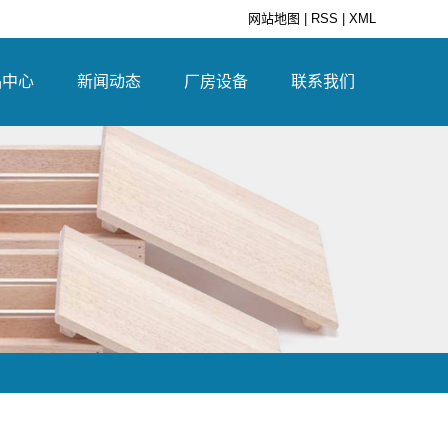
网站地图
|
RSS
|
XML
品中心
新闻动态
厂房设备
联系我们
制包装箱
公司新闻
青锴源厂房
联系方式
制包装箱
行业资讯
青锴源设备
服务承诺
托盘
解决方案
招贤纳士
制品
口木板箱
用箱