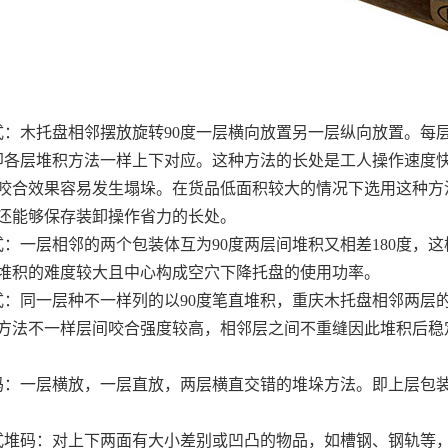
错式：木托盘相邻摆放旋转90度一层横向放置另一层纵向放置。每
：即各层堆积方法一样上下对应。这种方法的长处是工人操作速度
咬合效果容易发生塌垛。在货品低面积较大的情况下选用这种方
还能够保存装卸操作省力的长处。
错式：一层相邻的两个包装体互为90度两层间堆积又相差180度
堆积的难度较大且中心构成空穴下降托盘的使用功率。
错式：同一层种不一样列的以90度笔直堆积，重庆木托盘相邻两层
方法不一样层间咬合强度较高，相邻层之间不重缝因此堆积后稳
堆码：一层横放，一层直放，两层横直交错的堆垛方法。即上层包
间式堆码：对上下两面有大小差别或凹凸的物品，如槽钢、钢轨等